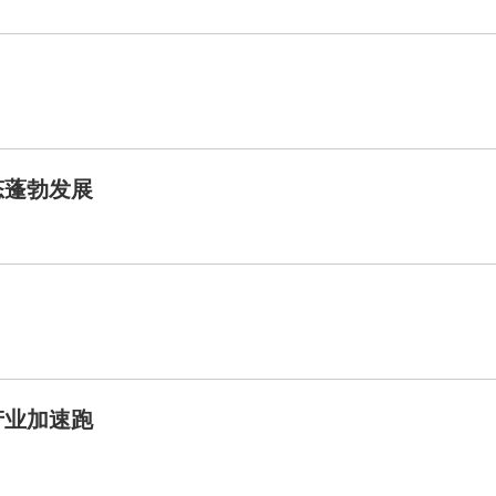
态蓬勃发展
产业加速跑