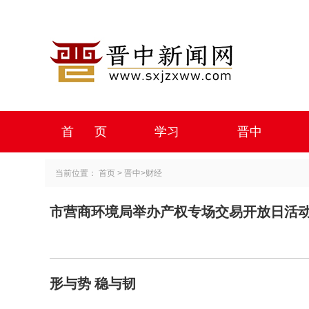
首 页
学习
晋中
当前位置：
首页
>
晋中
>
财经
市营商环境局举办产权专场交易开放日活
形与势 稳与韧