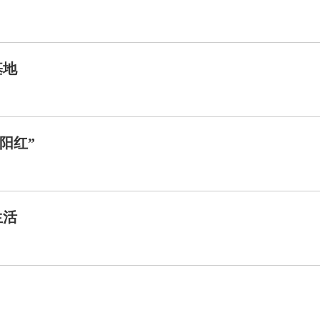
基地
阳红”
生活