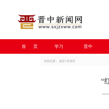
首 页
学习
晋中
当前位置：
县区
>
开发区
“
—