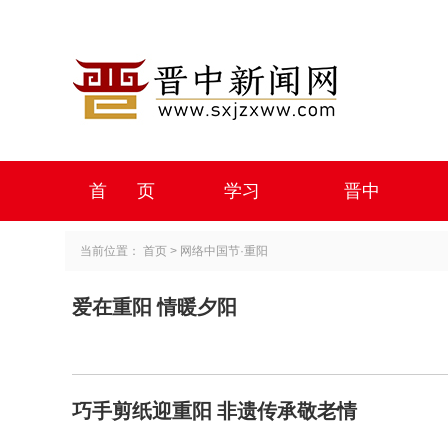
首 页
学习
晋中
当前位置：
首页
>
网络中国节·重阳
爱在重阳 情暖夕阳
巧手剪纸迎重阳 非遗传承敬老情