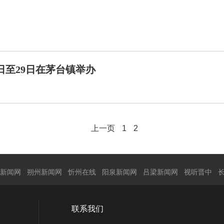
日至29日在茅台镇举办
上一页
1
2
新闻网
朔州新闻网
忻州在线
阳泉新闻网
吕梁新闻网
视听晋中
联系我们