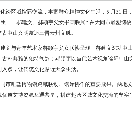
化跨区域馆际交流，丰富群众精神文化生活，5 月31 
新生——郝建文、郝颉宇父女书画联展” 在大同市雕塑博
年古中山文明邂逅三晋云州文脉。
建文与青年艺术家郝颉宇父女联袂呈现。郝建文深耕中山篆
古朴典雅的独特气韵；郝颉宇以当代艺术视角诠释中山文
切入点，让传统文化贴近大众生活。
大同市雕塑博物馆跨域联动、馆际协作的重要成果。两地
现优质文博资源互通共享，搭建起跨区域文化交流的坚实