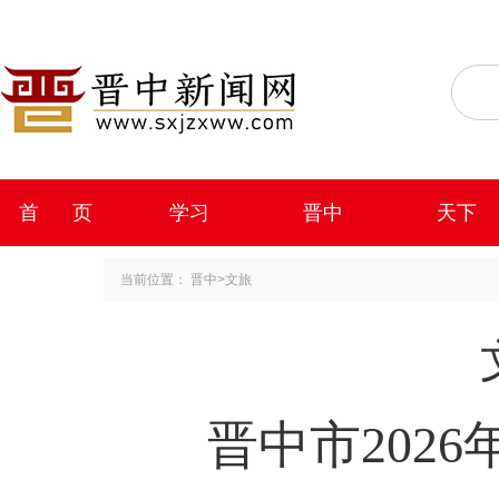
首 页
学习
晋中
天下
当前位置：
晋中
>
文旅
晋中市202