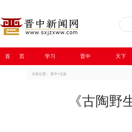
首 页
学习
晋中
天下
当前位置：
晋中
>
文旅
《古陶野