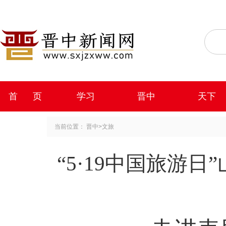
首 页
学习
晋中
天下
当前位置：
晋中
>
文旅
“5·19中国旅游