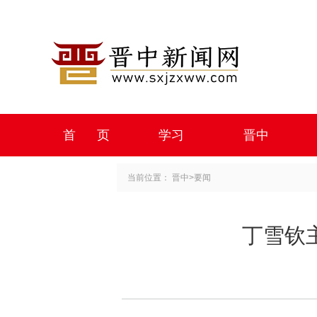
首 页
学习
晋中
当前位置：
晋中
>
要闻
丁雪钦