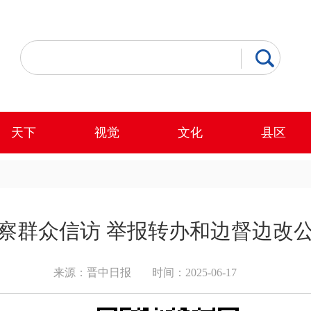
天下
视觉
文化
县区
察群众信访 举报转办和边督边改
来源：晋中日报
时间：2025-06-17