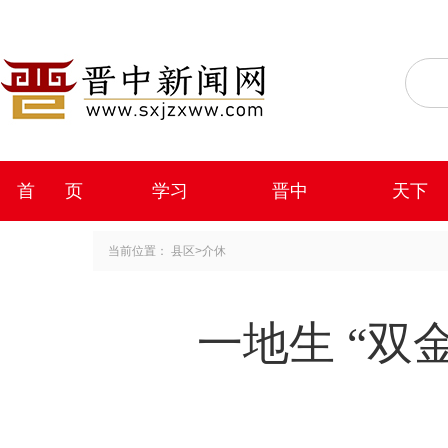
首 页
学习
晋中
天下
当前位置：
县区
>
介休
一地生 “双