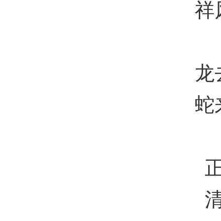
祥
龙
蛇