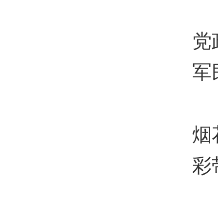
党
军
烟
彩