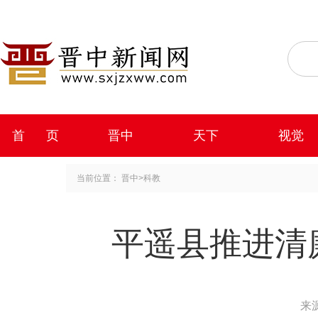
首 页
晋中
天下
视觉
当前位置：
晋中
>
科教
平遥县推进清
来